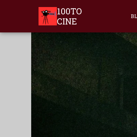
100TO
B
CINE