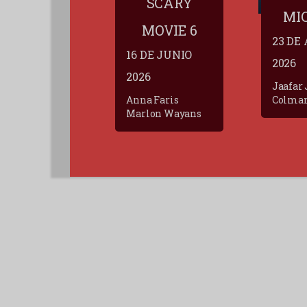
SCARY
MI
MOVIE 6
23 DE
16 DE JUNIO
2026
2026
Jaafar
Anna Faris
Colma
Marlon Wayans