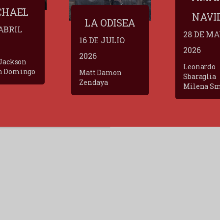
CHAEL
NAVI
LA ODISEA
 ABRIL
28 DE M
16 DE JULIO
2026
2026
 Jackson
Leonardo
n Domingo
Matt Damon
Sbaraglia
Zendaya
Milena Sm