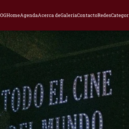
LOG
Home
Agenda
Acerca de
Galería
Contacto
Redes
Categor