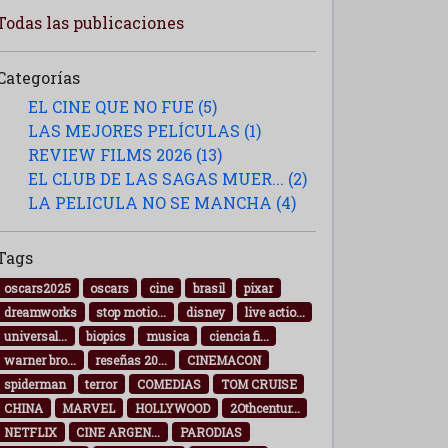
Todas las publicaciones
Categorías
EL CINE QUE NO FUE (5)
LAS MEJORES PELÍCULAS (1)
REVIEW FILMS 2026 (13)
EL CLUB DE LAS SAGAS MUER... (2)
LA PELICULA NO SE MANCHA (4)
Tags
oscars2025
oscars
cine
brasil
pixar
dreamworks
stop motio...
disney
live actio...
universal...
biopics
musica
ciencia fi...
warner bro...
reseñas 20...
CINEMACON
spiderman
terror
COMEDIAS
TOM CRUISE
CHINA
MARVEL
HOLLYWOOD
2Othcentur...
NETFLIX
CINE ARGEN...
PARODIAS