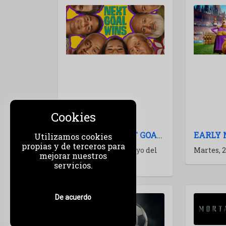
Cookies
GOL GANA (NEXT GOAL WINS): LA PELÍCULA NO SE MANCHA
Utilizamos cookies
propias y de terceros para
Miércoles, 27 de Mayo del
Martes, 
mejorar nuestros
2026
servicios.
De acuerdo