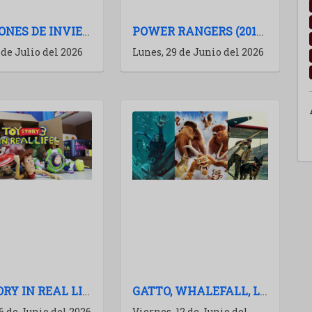
VACACIONES DE INVIERNO 2026: RECOMENDACIONES DE PELÍCULAS PARA IR AL CINE
POWER RANGERS (2017): EL CLUB DE LAS SAGAS MUERTAS
 de Julio del 2026
Lunes, 29 de Junio del 2026
TOY STORY IN REAL LIFE: UN EXPERIMENTO MARAVILLOSO
GATTO, WHALEFALL, LA ERA DE HIELO 6 Y MÁS: AVALANCHA DE TRAILERS
6 de Junio del 2026
Viernes, 12 de Junio del