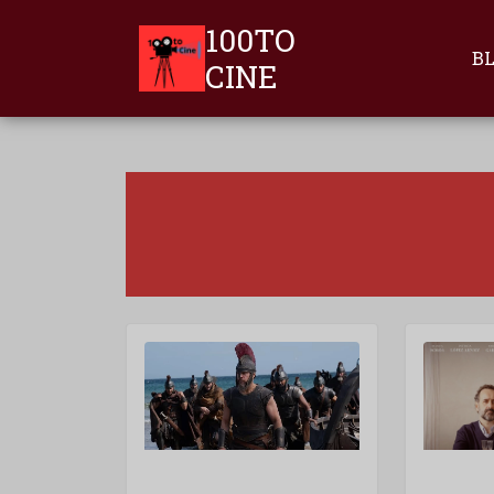
100TO
B
CINE