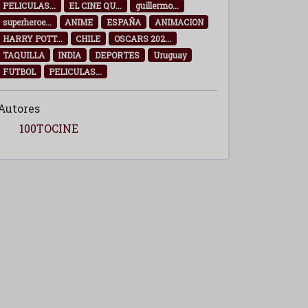
PELICULAS...
EL CINE QU...
guillermo...
superheroe...
ANIME
ESPAÑA
ANIMACION
HARRY POTT...
CHILE
OSCARS 202...
TAQUILLA
INDIA
DEPORTES
Uruguay
FUTBOL
PELICULAS...
Autores
100TOCINE