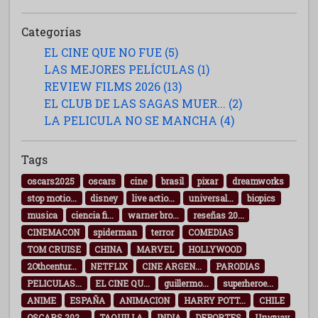
Categorías
EL CINE QUE NO FUE (5)
LAS MEJORES PELÍCULAS (1)
REVIEW FILMS 2026 (13)
EL CLUB DE LAS SAGAS MUER... (2)
LA PELICULA NO SE MANCHA (4)
Tags
oscars2025
oscars
cine
brasil
pixar
dreamworks
stop motio...
disney
live actio...
universal...
biopics
musica
ciencia fi...
warner bro...
reseñas 20...
CINEMACON
spiderman
terror
COMEDIAS
TOM CRUISE
CHINA
MARVEL
HOLLYWOOD
2Othcentur...
NETFLIX
CINE ARGEN...
PARODIAS
PELICULAS...
EL CINE QU...
guillermo...
superheroe...
ANIME
ESPAÑA
ANIMACION
HARRY POTT...
CHILE
OSCARS 202...
TAQUILLA
INDIA
DEPORTES
Uruguay