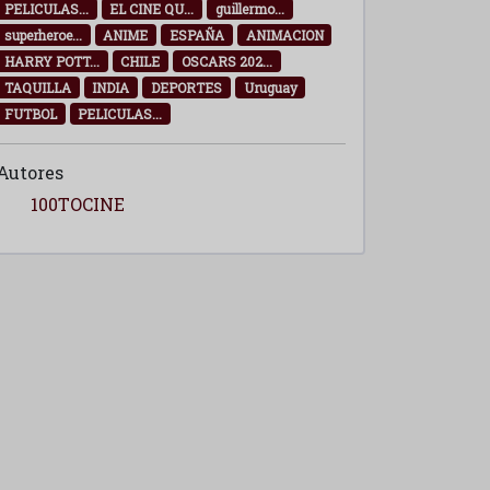
PELICULAS...
EL CINE QU...
guillermo...
superheroe...
ANIME
ESPAÑA
ANIMACION
HARRY POTT...
CHILE
OSCARS 202...
TAQUILLA
INDIA
DEPORTES
Uruguay
FUTBOL
PELICULAS...
Autores
100TOCINE