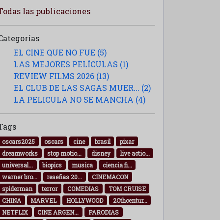
Todas las publicaciones
Categorías
EL CINE QUE NO FUE (5)
LAS MEJORES PELÍCULAS (1)
REVIEW FILMS 2026 (13)
EL CLUB DE LAS SAGAS MUER... (2)
LA PELICULA NO SE MANCHA (4)
Tags
oscars2025
oscars
cine
brasil
pixar
dreamworks
stop motio...
disney
live actio...
universal...
biopics
musica
ciencia fi...
warner bro...
reseñas 20...
CINEMACON
spiderman
terror
COMEDIAS
TOM CRUISE
CHINA
MARVEL
HOLLYWOOD
2Othcentur...
NETFLIX
CINE ARGEN...
PARODIAS