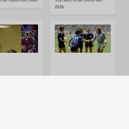
2026
BACKROOMS, THE AMAZING DIGITAL CIRCUS, OBSESSION: EL EFECTO YOUTUBE EN CINES
EL PARTIDO (THE MATCH): DOCUMENTAL SOBRE ARGENTINA-INGLATERRA EN EL MUNDIAL 86
 de Junio del 2026
Viernes, 29 de Mayo del
2026