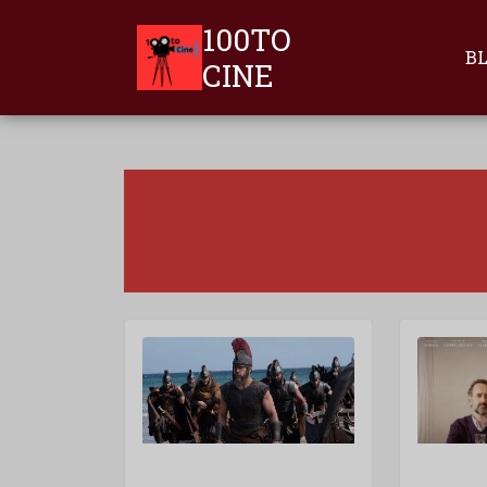
100TO
B
CINE