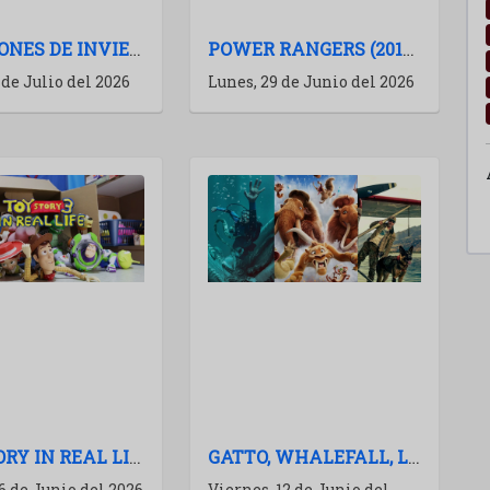
VACACIONES DE INVIERNO 2026: RECOMENDACIONES DE PELÍCULAS PARA IR AL CINE
POWER RANGERS (2017): EL CLUB DE LAS SAGAS MUERTAS
 de Julio del 2026
Lunes, 29 de Junio del 2026
TOY STORY IN REAL LIFE: UN EXPERIMENTO MARAVILLOSO
GATTO, WHALEFALL, LA ERA DE HIELO 6 Y MÁS: AVALANCHA DE TRAILERS
6 de Junio del 2026
Viernes, 12 de Junio del