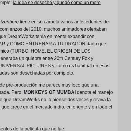
imple:
la idea se desechó y quedó como un mero
tzenberg
tiene en su carpeta varios antecedentes de
 a comienzos del 2010, muchos animadores ofertaban
as que DreamWorks tenía en mente expandir con
ASCAR y CÓMO ENTRENAR A TU DRAGÓN dado que
conómico (TURBO, HOME, EL ORIGEN DE LOS
neraba un quiebre entre 20th Century Fox y
a UNIVERSAL PICTURES y, como es habitual en esas
gadas son desechadas por completo.
os de pre-producción me parece muy loco que una
nada. Pero,
MONKEYS OF MUMBAI
denota el manejo
e que DreamWorks no lo piense dos veces y reviva la
 que crece en el mercado indio, en oriente y en todo el
entos de la película que no fue: