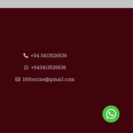
+54 3413526536
+543413526536
100tocine@gmail.com