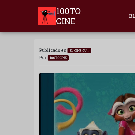
100TO
B
CINE
Publicado en
EL CINE QU...
Por
100TOCINE