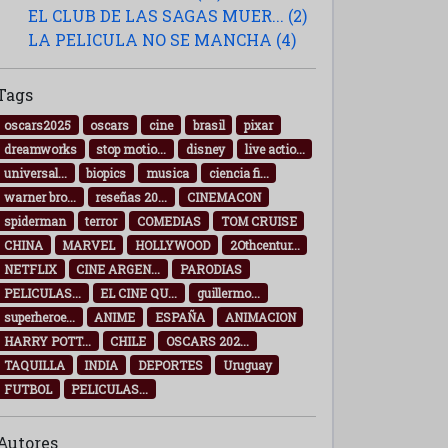
EL CLUB DE LAS SAGAS MUER... (2)
LA PELICULA NO SE MANCHA (4)
Tags
oscars2025
oscars
cine
brasil
pixar
dreamworks
stop motio...
disney
live actio...
universal...
biopics
musica
ciencia fi...
warner bro...
reseñas 20...
CINEMACON
spiderman
terror
COMEDIAS
TOM CRUISE
CHINA
MARVEL
HOLLYWOOD
2Othcentur...
NETFLIX
CINE ARGEN...
PARODIAS
PELICULAS...
EL CINE QU...
guillermo...
superheroe...
ANIME
ESPAÑA
ANIMACION
HARRY POTT...
CHILE
OSCARS 202...
TAQUILLA
INDIA
DEPORTES
Uruguay
FUTBOL
PELICULAS...
Autores