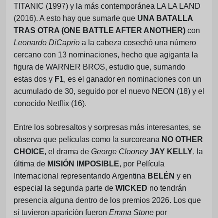
TITANIC (1997) y la más contemporánea LA LA LAND
(2016). A esto hay que sumarle que
UNA BATALLA
TRAS OTRA (ONE BATTLE AFTER ANOTHER)
con
Leonardo DiCaprio
a la cabeza cosechó una número
cercano con 13 nominaciones, hecho que agiganta la
figura de WARNER BROS, estudio que, sumando
estas dos y
F1
, es el ganador en nominaciones con un
acumulado de 30, seguido por el nuevo NEON (18) y el
conocido Netflix (16).
Entre los sobresaltos y sorpresas más interesantes, se
observa que películas como la surcoreana
NO OTHER
CHOICE
, el drama de
George Clooney
JAY KELLY
, la
última de
MISIÓN IMPOSIBLE
, por Película
Internacional representando Argentina
BELÉN
y en
especial la segunda parte de
WICKED
no tendrán
presencia alguna dentro de los premios 2026. Los que
sí tuvieron aparición fueron
Emma Stone
por