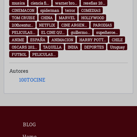
musica
ciencia fi...
warner bro...
reseñas 20...
CINEMACON
spiderman
terror
COMEDIAS
TOM CRUISE
CHINA
MARVEL
HOLLYWOOD
2Othcentur...
NETFLIX
CINE ARGEN...
PARODIAS
PELICULAS...
EL CINE QU...
guillermo...
superheroe...
ANIME
ESPAÑA
ANIMACION
HARRY POTT...
CHILE
OSCARS 202...
TAQUILLA
INDIA
DEPORTES
Uruguay
FUTBOL
PELICULAS...
Autores
100TOCINE
BLOG
Home