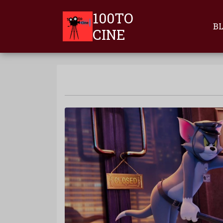
100TO
B
CINE