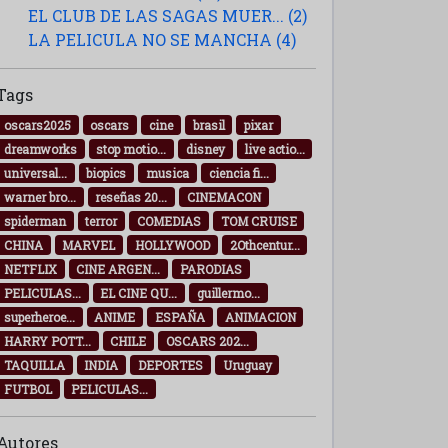
EL CLUB DE LAS SAGAS MUER... (2)
LA PELICULA NO SE MANCHA (4)
Tags
oscars2025
oscars
cine
brasil
pixar
dreamworks
stop motio...
disney
live actio...
universal...
biopics
musica
ciencia fi...
warner bro...
reseñas 20...
CINEMACON
spiderman
terror
COMEDIAS
TOM CRUISE
CHINA
MARVEL
HOLLYWOOD
2Othcentur...
NETFLIX
CINE ARGEN...
PARODIAS
PELICULAS...
EL CINE QU...
guillermo...
superheroe...
ANIME
ESPAÑA
ANIMACION
HARRY POTT...
CHILE
OSCARS 202...
TAQUILLA
INDIA
DEPORTES
Uruguay
FUTBOL
PELICULAS...
Autores