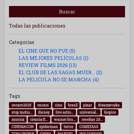
Buscar
Todas las publicaciones
Categorías
EL CINE QUE NO FUE (5)
LAS MEJORES PELÍCULAS (1)
REVIEW FILMS 2026 (13)
EL CLUB DE LAS SAGAS MUER... (2)
LA PELICULA NO SE MANCHA (4)
Tags
oscars2025
oscars
cine
brasil
pixar
dreamworks
stop motio...
disney
live actio...
universal...
biopics
musica
ciencia fi...
warner bro...
reseñas 20...
CINEMACON
spiderman
terror
COMEDIAS
TOM CRUISE
CHINA
MARVEL
HOLLYWOOD