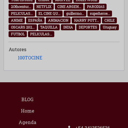
2Othcentur...
NETFLIX
CINE ARGEN...
PARODIAS
PELICULAS...
EL CINE QU...
guillermo...
superheroe...
ANIME
ESPAÑA
ANIMACION
HARRY POTT...
CHILE
OSCARS 202...
TAQUILLA
INDIA
DEPORTES
Uruguay
FUTBOL
PELICULAS...
Autores
100TOCINE
BLOG
Home
Agenda
+54 3413526536