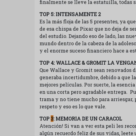
finalmente se lleve la estatuilla, todas
TOP 5: INTENSAMENTE 2
Es la más floja de las 5 presentes, ya que
de esa chispa de Pixar que no deja de ser
del estudio. Dejando eso de lado, las nu
mundo dentro de la cabeza de la adoles
y el enorme suceso financiero hace a es
TOP 4: WALLACE & GROMIT LA VENGA
Que Wallace y Gromit sean renovados de
generaba incertidumbre, debido a que l
mejores películas. Por suerte, la esenci
en una corta pero agradable entrega. Pu
trama y no tiene mucho para arriesgar, 
respeto y eso es lo que vale.
TOP
3
: MEMORIA DE UN CARACOL
Atención! Si van a ver esta peli les re
algún recuerdo feliz de sus vidas, leete