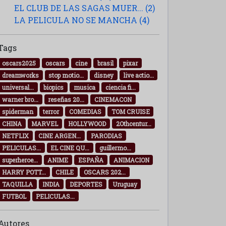
EL CLUB DE LAS SAGAS MUER... (2)
LA PELICULA NO SE MANCHA (4)
Tags
oscars2025
oscars
cine
brasil
pixar
dreamworks
stop motio...
disney
live actio...
universal...
biopics
musica
ciencia fi...
warner bro...
reseñas 20...
CINEMACON
spiderman
terror
COMEDIAS
TOM CRUISE
CHINA
MARVEL
HOLLYWOOD
2Othcentur...
NETFLIX
CINE ARGEN...
PARODIAS
PELICULAS...
EL CINE QU...
guillermo...
superheroe...
ANIME
ESPAÑA
ANIMACION
HARRY POTT...
CHILE
OSCARS 202...
TAQUILLA
INDIA
DEPORTES
Uruguay
FUTBOL
PELICULAS...
Autores