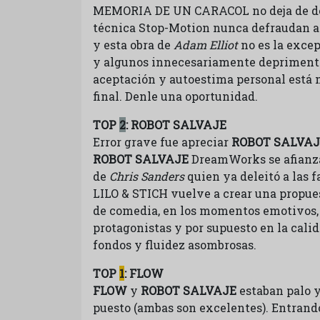
MEMORIA DE UN CARACOL no deja de demo
técnica Stop-Motion nunca defraudan a 
y esta obra de
Adam Elliot
no es la exce
y algunos innecesariamente deprimentes
aceptación y autoestima personal está 
final. Denle una oportunidad.
TOP
2
: ROBOT SALVAJE
Error grave fue apreciar
ROBOT SALVAJ
ROBOT SALVAJE
DreamWorks se afianza
de
Chris Sanders
quien ya deleitó a la
LILO & STICH vuelve a crear una propues
de comedia, en los momentos emotivos, e
protagonistas y por supuesto en la cali
fondos y fluidez asombrosas.
TOP
1
: FLOW
FLOW
y
ROBOT SALVAJE
estaban palo y
puesto (ambas son excelentes). Entrando