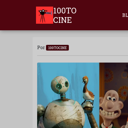
100TO
B
CINE
Por
100TOCINE