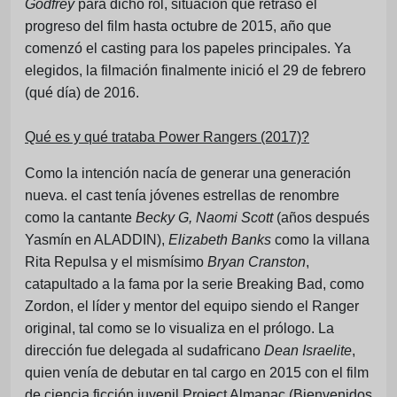
Godfrey
para dicho rol, situación que retrasó el
progreso del film hasta octubre de 2015, año que
comenzó el casting para los papeles principales. Ya
elegidos, la filmación finalmente inició el 29 de febrero
(qué día) de 2016.
Qué es y qué trataba Power Rangers (2017)?
Como la intención nacía de generar una generación
nueva. el cast tenía jóvenes estrellas de renombre
como la cantante
Becky G, Naomi Scott
(años después
Yasmín en ALADDIN),
Elizabeth Banks
como la villana
Rita Repulsa y el mismísimo
Bryan Cranston
,
catapultado a la fama por la serie Breaking Bad, como
Zordon, el líder y mentor del equipo siendo el Ranger
original, tal como se lo visualiza en el prólogo. La
dirección fue delegada al sudafricano
Dean Israelite
,
quien venía de debutar en tal cargo en 2015 con el film
de ciencia ficción juvenil Project Almanac (Bienvenidos