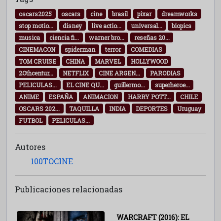
oscars2025
oscars
cine
brasil
pixar
dreamworks
stop motio...
disney
live actio...
universal...
biopics
musica
ciencia fi...
warner bro...
reseñas 20...
CINEMACON
spiderman
terror
COMEDIAS
TOM CRUISE
CHINA
MARVEL
HOLLYWOOD
2Othcentur...
NETFLIX
CINE ARGEN...
PARODIAS
PELICULAS...
EL CINE QU...
guillermo...
superheroe...
ANIME
ESPAÑA
ANIMACION
HARRY POTT...
CHILE
OSCARS 202...
TAQUILLA
INDIA
DEPORTES
Uruguay
FUTBOL
PELICULAS...
Autores
100TOCINE
Publicaciones relacionadas
WARCRAFT (2016): EL