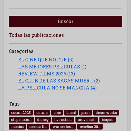
Buscar
Todas las publicaciones
Categorías
EL CINE QUE NO FUE (5)
LAS MEJORES PELÍCULAS (1)
REVIEW FILMS 2026 (13)
EL CLUB DE LAS SAGAS MUER... (2)
LA PELICULA NO SE MANCHA (4)
Tags
oscars2025
oscars
cine
brasil
pixar
dreamworks
stop motio...
disney
live actio...
universal...
biopics
musica
ciencia fi...
warner bro...
reseñas 20...