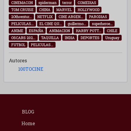
CINEMACON
spiderman
terror
COMEDIAS
TOM CRUISE
CHINA
MARVEL
HOLLYWOOD
2Othcentur...
NETFLIX
CINE ARGEN...
PARODIAS
PELICULAS...
EL CINE QU...
guillermo...
superheroe...
ANIME
ESPAÑA
ANIMACION
HARRY POTT...
CHILE
OSCARS 202...
TAQUILLA
INDIA
DEPORTES
Uruguay
FUTBOL
PELICULAS...
Autores
100TOCINE
BLOG
Home