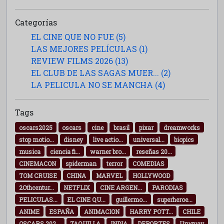
Categorías
EL CINE QUE NO FUE (5)
LAS MEJORES PELÍCULAS (1)
REVIEW FILMS 2026 (13)
EL CLUB DE LAS SAGAS MUER... (2)
LA PELICULA NO SE MANCHA (4)
Tags
oscars2025
oscars
cine
brasil
pixar
dreamworks
stop motio...
disney
live actio...
universal...
biopics
musica
ciencia fi...
warner bro...
reseñas 20...
CINEMACON
spiderman
terror
COMEDIAS
TOM CRUISE
CHINA
MARVEL
HOLLYWOOD
2Othcentur...
NETFLIX
CINE ARGEN...
PARODIAS
PELICULAS...
EL CINE QU...
guillermo...
superheroe...
ANIME
ESPAÑA
ANIMACION
HARRY POTT...
CHILE
OSCARS 202...
TAQUILLA
INDIA
DEPORTES
Uruguay