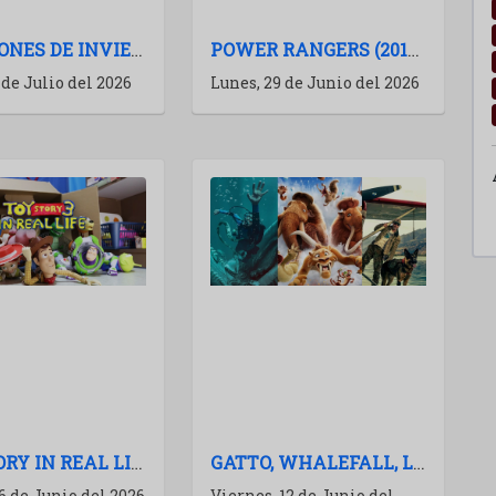
VACACIONES DE INVIERNO 2026: RECOMENDACIONES DE PELÍCULAS PARA IR AL CINE
POWER RANGERS (2017): EL CLUB DE LAS SAGAS MUERTAS
 de Julio del 2026
Lunes, 29 de Junio del 2026
TOY STORY IN REAL LIFE: UN EXPERIMENTO MARAVILLOSO
GATTO, WHALEFALL, LA ERA DE HIELO 6 Y MÁS: AVALANCHA DE TRAILERS
6 de Junio del 2026
Viernes, 12 de Junio del