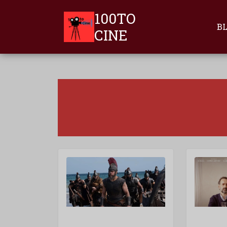
100TO
B
CINE