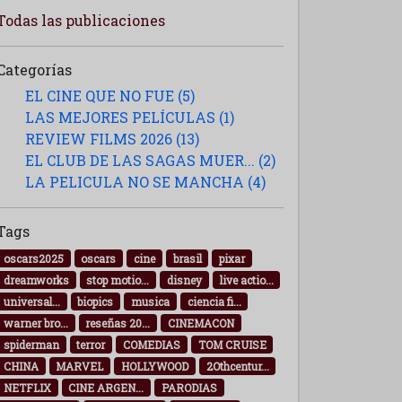
Todas las publicaciones
Categorías
EL CINE QUE NO FUE (5)
LAS MEJORES PELÍCULAS (1)
REVIEW FILMS 2026 (13)
EL CLUB DE LAS SAGAS MUER... (2)
LA PELICULA NO SE MANCHA (4)
Tags
oscars2025
oscars
cine
brasil
pixar
dreamworks
stop motio...
disney
live actio...
universal...
biopics
musica
ciencia fi...
warner bro...
reseñas 20...
CINEMACON
spiderman
terror
COMEDIAS
TOM CRUISE
CHINA
MARVEL
HOLLYWOOD
2Othcentur...
NETFLIX
CINE ARGEN...
PARODIAS