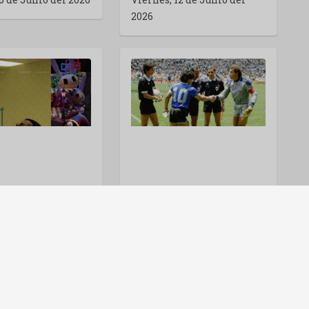
2026
BACKROOMS, THE AMAZING DIGITAL CIRCUS, OBSESSION: EL EFECTO YOUTUBE EN CINES
EL PARTIDO (THE MATCH): DOCUMENTAL SOBRE ARGENTINA-INGLATERRA EN EL MUNDIAL 86
 de Junio del 2026
Viernes, 29 de Mayo del
2026