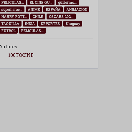
PELICULAS...
EL CINE QU...
guillermo...
superheroe...
ANIME
ESPAÑA
ANIMACION
HARRY POTT...
CHILE
OSCARS 202...
TAQUILLA
INDIA
DEPORTES
Uruguay
FUTBOL
PELICULAS...
Autores
100TOCINE