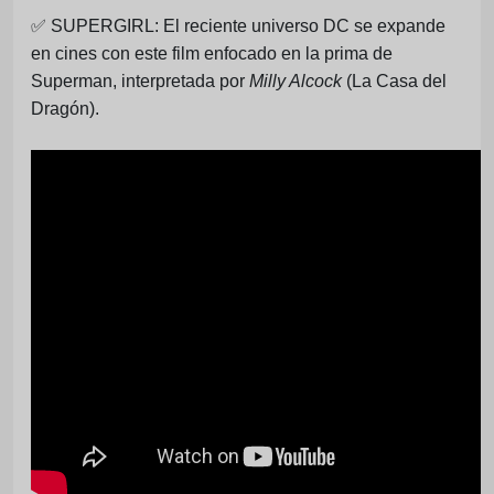
✅
SUPERGIRL: El reciente universo DC se expande
en cines con este film enfocado en la prima de
Superman, interpretada por
Milly Alcock
(La Casa del
Dragón).