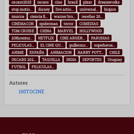
oscars2025
oscars
cine
brasil
pixar
dreamworks
stop motio...
disney
live actio...
universal...
biopics
musica
ciencia fi...
warner bro...
reseñas 20...
CINEMACON
spiderman
terror
COMEDIAS
TOM CRUISE
CHINA
MARVEL
HOLLYWOOD
2Othcentur...
NETFLIX
CINE ARGEN...
PARODIAS
PELICULAS...
EL CINE QU...
guillermo...
superheroe...
ANIME
ESPAÑA
ANIMACION
HARRY POTT...
CHILE
OSCARS 202...
TAQUILLA
INDIA
DEPORTES
Uruguay
FUTBOL
PELICULAS...
Autores
100TOCINE