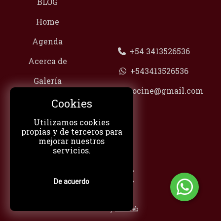
BLOG
Home
Agenda
+54 3413526536
Acerca de
+543413526536
Galería
100tocine@gmail.com
Contacto
Cookies
Redes
Utilizamos cookies
propias y de terceros para
Categorías
mejorar nuestros
servicios.
De acuerdo
© Powered by
DonWeb