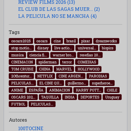
REVIEW FILMS 2026 (13)
EL CLUB DE LAS SAGAS MUER... (2)
LA PELICULA NO SE MANCHA (4)
Tags
oscars2025
oscars
cine
brasil
pixar
dreamworks
stop motio...
disney
live actio...
universal...
biopics
musica
ciencia fi...
warner bro...
reseñas 20...
CINEMACON
spiderman
terror
COMEDIAS
TOM CRUISE
CHINA
MARVEL
HOLLYWOOD
2Othcentur...
NETFLIX
CINE ARGEN...
PARODIAS
PELICULAS...
EL CINE QU...
guillermo...
superheroe...
ANIME
ESPAÑA
ANIMACION
HARRY POTT...
CHILE
OSCARS 202...
TAQUILLA
INDIA
DEPORTES
Uruguay
FUTBOL
PELICULAS...
Autores
100TOCINE