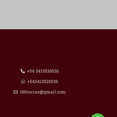
+54 3413526536
+543413526536
100tocine@gmail.com