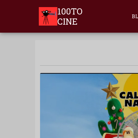
100TO
B
CINE