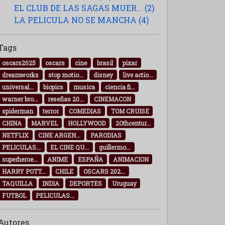
EL CLUB DE LAS SAGAS MUER... (2)
LA PELICULA NO SE MANCHA (4)
Tags
oscars2025
oscars
cine
brasil
pixar
dreamworks
stop motio...
disney
live actio...
universal...
biopics
musica
ciencia fi...
warner bro...
reseñas 20...
CINEMACON
spiderman
terror
COMEDIAS
TOM CRUISE
CHINA
MARVEL
HOLLYWOOD
2Othcentur...
NETFLIX
CINE ARGEN...
PARODIAS
PELICULAS...
EL CINE QU...
guillermo...
superheroe...
ANIME
ESPAÑA
ANIMACION
HARRY POTT...
CHILE
OSCARS 202...
TAQUILLA
INDIA
DEPORTES
Uruguay
FUTBOL
PELICULAS...
Autores