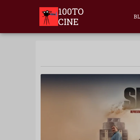
100TO
B
CINE