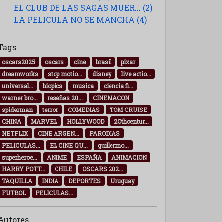
EL CLUB DE LAS SAGAS MUER... (2)
LA PELICULA NO SE MANCHA (4)
Tags
oscars2025
oscars
cine
brasil
pixar
dreamworks
stop motio...
disney
live actio...
universal...
biopics
musica
ciencia fi...
warner bro...
reseñas 20...
CINEMACON
spiderman
terror
COMEDIAS
TOM CRUISE
CHINA
MARVEL
HOLLYWOOD
2Othcentur...
NETFLIX
CINE ARGEN...
PARODIAS
PELICULAS...
EL CINE QU...
guillermo...
superheroe...
ANIME
ESPAÑA
ANIMACION
HARRY POTT...
CHILE
OSCARS 202...
TAQUILLA
INDIA
DEPORTES
Uruguay
FUTBOL
PELICULAS...
Autores