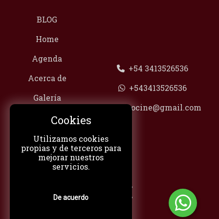
BLOG
Home
Agenda
+54 3413526536
Acerca de
+543413526536
Galería
100tocine@gmail.com
Contacto
Cookies
Redes
Utilizamos cookies
propias y de terceros para
Categorías
mejorar nuestros
servicios.
De acuerdo