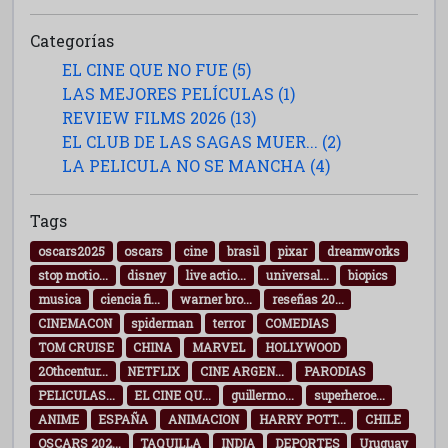
Categorías
EL CINE QUE NO FUE (5)
LAS MEJORES PELÍCULAS (1)
REVIEW FILMS 2026 (13)
EL CLUB DE LAS SAGAS MUER... (2)
LA PELICULA NO SE MANCHA (4)
Tags
oscars2025
oscars
cine
brasil
pixar
dreamworks
stop motio...
disney
live actio...
universal...
biopics
musica
ciencia fi...
warner bro...
reseñas 20...
CINEMACON
spiderman
terror
COMEDIAS
TOM CRUISE
CHINA
MARVEL
HOLLYWOOD
2Othcentur...
NETFLIX
CINE ARGEN...
PARODIAS
PELICULAS...
EL CINE QU...
guillermo...
superheroe...
ANIME
ESPAÑA
ANIMACION
HARRY POTT...
CHILE
OSCARS 202...
TAQUILLA
INDIA
DEPORTES
Uruguay